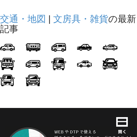
交通・地図
|
文房具・雑貨
の最新
記事