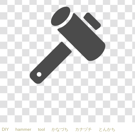
DIY
hammer
tool
かなづち
カナヅチ
とんかち