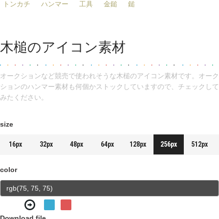
トンカチ
ハンマー
工具
金鎚
鎚
木槌のアイコン素材
オークションなど競売で使われそうな木槌のアイコン素材です。オーク
ションのハンマー素材も何個かストックしていますので、チェックして
みたください。
size
16px
32px
48px
64px
128px
256px
512px
color
Download file