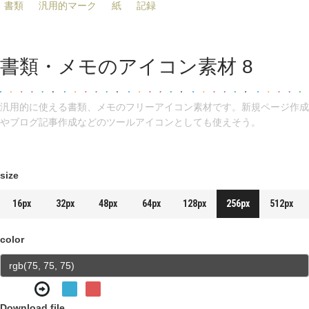
書類
汎用的マーク
紙
記録
書類・メモのアイコン素材 8
汎用的に使える書類、メモのフリーアイコン素材です。新規ページ作成
やブログ記事作成などのツールアイコンとしても使えそう。
size
16px
32px
48px
64px
128px
256px
512px
color
Download file