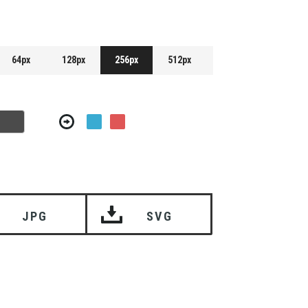
64px
128px
256px
512px
JPG
SVG