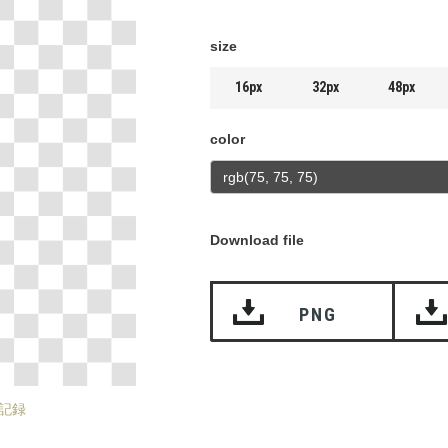
size
16px
32px
48px
color
Download file
PNG
記録