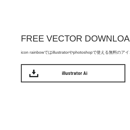
FREE VECTOR DOWNLO
icon rainbowではillustratorやphotoshopで使え
illustrator Ai