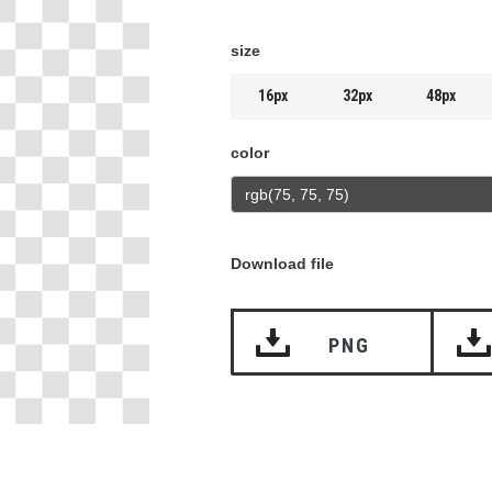
size
16px
32px
48px
color
Download file
PNG