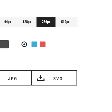
64px
128px
256px
512px
JPG
SVG