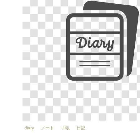
diary
ノート
手帳
日記