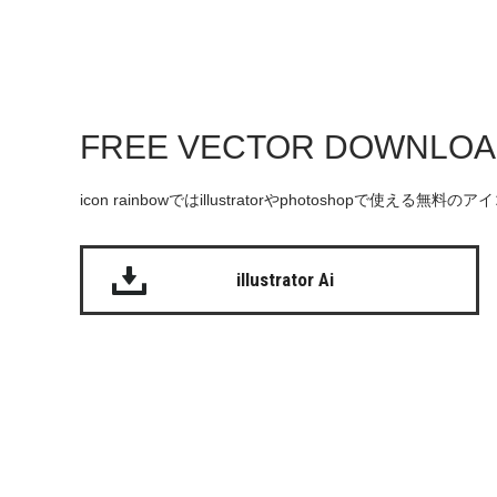
FREE VECTOR DOWNLO
icon rainbowではillustratorやphotoshopで使え
illustrator Ai