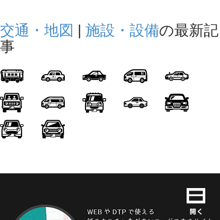
交通・地図
|
施設・設備
の最新記
事