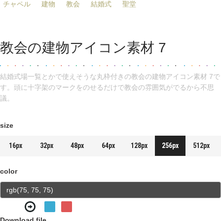
チャペル
建物
教会
結婚式
聖堂
教会の建物アイコン素材 7
結婚式場一覧とかで使えそうな丸枠付きの教会の建物アイコン素材 7で
す。頭に十字架のマークをのせるだけで教会の雰囲気がでるから不思
議。
size
16px
32px
48px
64px
128px
256px
512px
color
Download file