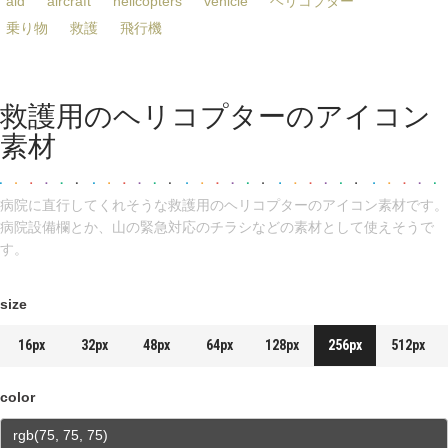
aid
aircraft
helicopters
vehicle
ヘリコプター
乗り物
救護
飛行機
救護用のヘリコプターのアイコン
素材
病院に直行してくれそうな救護用のヘリコプターのアイコン素材です。
病院設備欄とか、山の緊急対応のチラシなどの素材として使えそうで
す。
size
16px
32px
48px
64px
128px
256px
512px
color