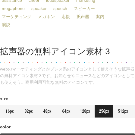
assistance
cheer
loudspeaker
marketing
megaphone
speaker
speech
スピーカー
マーケティング
メガホン
応援
拡声器
案内
演説
拡声器の無料アイコン素材 3
webのマーケティングとかプレス系のアイコンとして使えそうな拡声器
の無料アイコン素材 3です。お知らせやニュースなどのアイコンとして
も使えそう。商用利用可能な無料のアイコンです。
size
16px
32px
48px
64px
128px
256px
512px
color