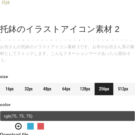
托鉢
托鉢のイラストアイコン素材 2
お坊さんの托鉢のイラストアイコン素材 2です。お寺やお坊さん系の素
材としてストックします。こんなドネーションマークあったら面白そ
う。
size
16px
32px
48px
64px
128px
256px
512px
color
Download file