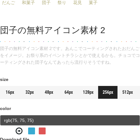
だんご
和菓子
団子
祭り
花見
菓子
団子の無料アイコン素材 2
団子の無料アイコン素材 2です。あんこでコーティングされたおだんご
をイメージ。お祭り系のイベントチラシとかで使えるかも。チョコでコ
ーティングされた団子なんてあったら流行りそうですね。
size
16px
32px
48px
64px
128px
256px
512px
color
Download file