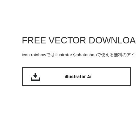
FREE VECTOR DOWNLO
icon rainbowではillustratorやphotoshopで使え
illustrator Ai