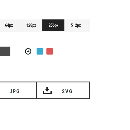
64px
128px
256px
512px
JPG
SVG