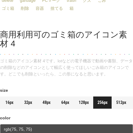
delete
garbage
PCマーク
trash
クズ
ごみ
ゴミ箱
削除
容器
捨てる
箱
商用利用可のゴミ箱のアイコン素
材 4
ゴミ箱のアイコン素材 4です。lotなどの電子機器で動画や書類、データ
の削除などのアイコンとして幅広く使ってほしいごみ箱のアイコンで
す。どこでも削除といったら、この形になると思います。
size
16px
32px
48px
64px
128px
256px
512px
color