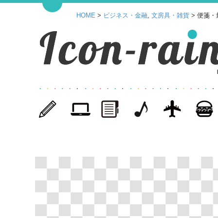
HOME
>
ビジネス・金融
,
文房具・雑貨
> 便箋・