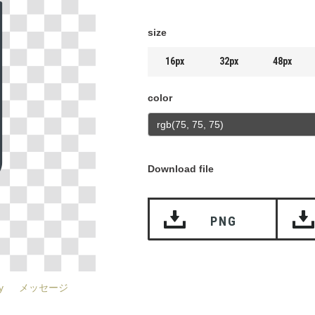
size
16px
32px
48px
color
Download file
PNG
y
メッセージ