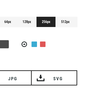
64px
128px
256px
512px
JPG
SVG