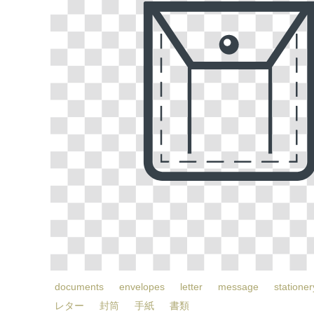
documents
envelopes
letter
message
stationer
レター
封筒
手紙
書類