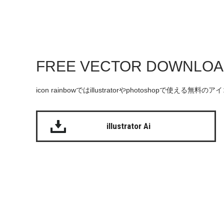
FREE VECTOR DOWNLO
icon rainbowではillustratorやphotoshopで使え
illustrator Ai