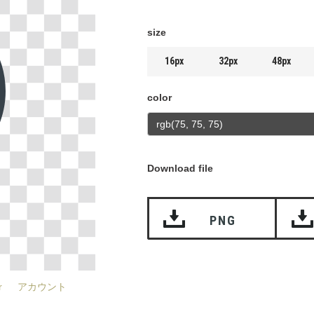
size
16px
32px
48px
color
Download file
PNG
r
アカウント