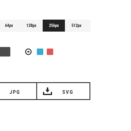
64px
128px
256px
512px
JPG
SVG