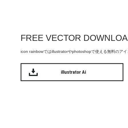
FREE VECTOR DOWNLO
icon rainbowではillustratorやphotoshopで使え
illustrator Ai