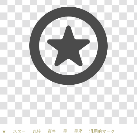
★
スター
丸枠
夜空
星
星座
汎用的マーク