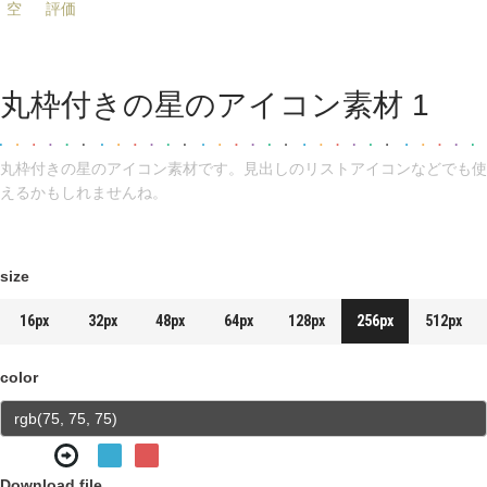
空
評価
丸枠付きの星のアイコン素材 1
丸枠付きの星のアイコン素材です。見出しのリストアイコンなどでも使
えるかもしれませんね。
size
16px
32px
48px
64px
128px
256px
512px
color
Download file