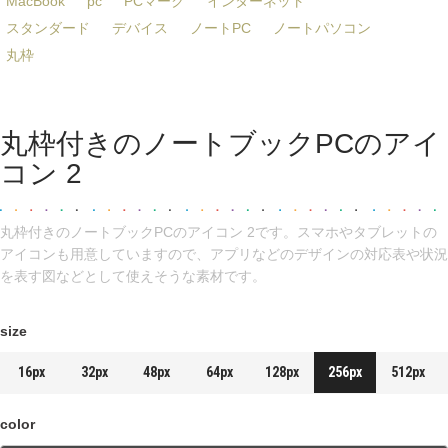
MacBook
pc
PCマーク
インターネット
スタンダード
デバイス
ノートPC
ノートパソコン
丸枠
丸枠付きのノートブックPCのアイ
コン 2
丸枠付きのノートブックPCのアイコン 2です。スマホやタブレットの
アイコンも用意していますので、アプリなどのデザインの対応表や状況
を表す図などとして使えそうな素材です。
size
16px
32px
48px
64px
128px
256px
512px
color