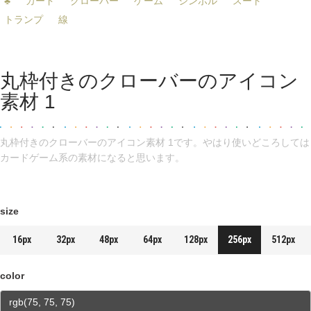
♣
カード
クローバー
ゲーム
シンボル
スート
トランプ
線
丸枠付きのクローバーのアイコン
素材 1
丸枠付きのクローバーのアイコン素材 1です。やはり使いどころしては
カードゲーム系の素材になると思います。
size
16px
32px
48px
64px
128px
256px
512px
color