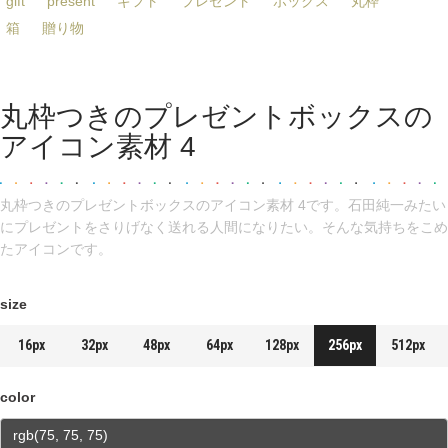
gift
present
ギフト
プレゼント
ボックス
丸枠
箱
贈り物
丸枠つきのプレゼントボックスの
アイコン素材 4
丸枠つきのプレゼントボックスのアイコン素材 4です。石田純一みたい
にプレゼントをさりげなく送れる人間になりたい。そんな気持ちをこめ
たアイコンです。
size
16px
32px
48px
64px
128px
256px
512px
color