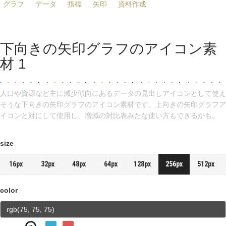
グラフ
データ
指標
矢印
資料作成
下向きの矢印グラフのアイコン素
材 1
人口や資源など主に減少傾向にあるデータの見出しアイコンとして使え
そうな下向きの矢印グラフのアイコン素材です。上向きの矢印グラフア
イコンと対にして使用し、増減の対比表みたな使い方もできるかも。
size
16px
32px
48px
64px
128px
256px
512px
color