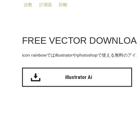
歩数
計測器
距離
FREE VECTOR DOWNLO
icon rainbowではillustratorやphotoshopで使え
illustrator Ai