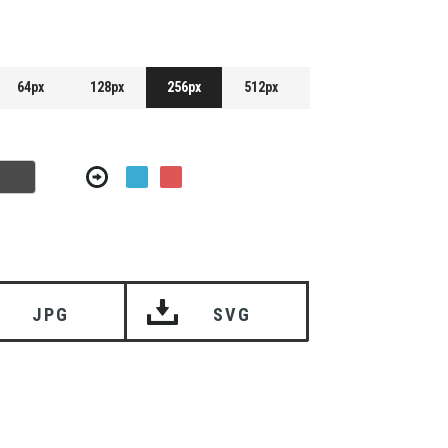
64px
128px
256px
512px
JPG
SVG