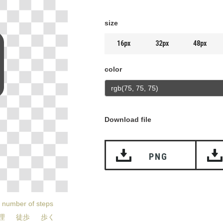
size
16px
32px
48px
color
Download file
PNG
number of steps
理
徒歩
歩く