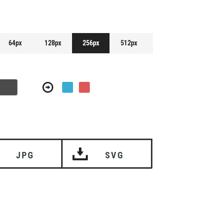
64px
128px
256px
512px
JPG
SVG