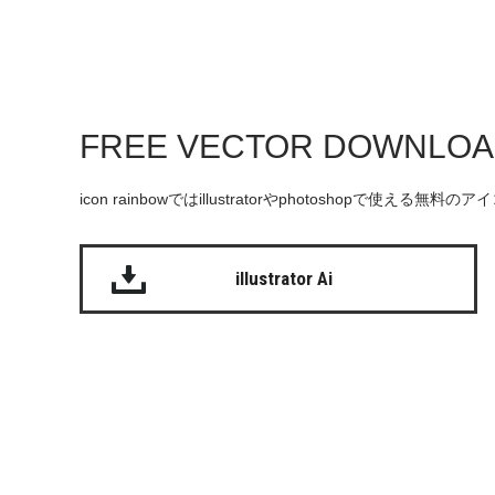
FREE VECTOR DOWNLO
icon rainbowではillustratorやphotoshopで使え
illustrator Ai