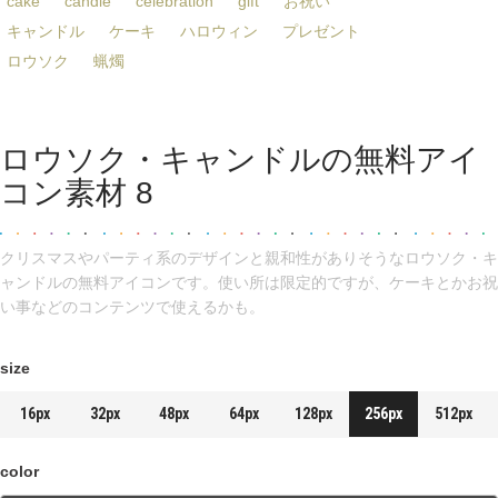
cake
candle
celebration
gift
お祝い
キャンドル
ケーキ
ハロウィン
プレゼント
ロウソク
蝋燭
ロウソク・キャンドルの無料アイ
コン素材 8
クリスマスやパーティ系のデザインと親和性がありそうなロウソク・キ
ャンドルの無料アイコンです。使い所は限定的ですが、ケーキとかお祝
い事などのコンテンツで使えるかも。
size
16px
32px
48px
64px
128px
256px
512px
color