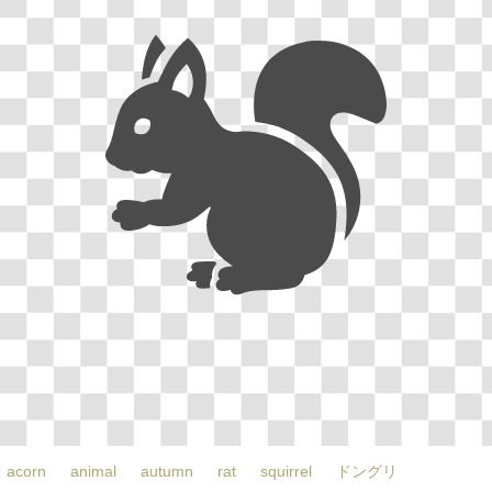
acorn
animal
autumn
rat
squirrel
ドングリ