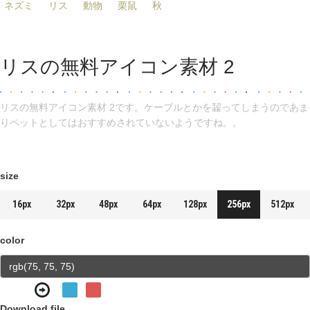
ネズミ
リス
動物
栗鼠
秋
リスの無料アイコン素材 2
リスの無料アイコン素材 2です。ケーブルとかを齧ってしまうのであま
りペットとしてはおすすめされていないようですね。。
size
16px
32px
48px
64px
128px
256px
512px
color
Download file