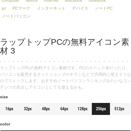
computer
device
Internet
MacBook
notebook
pc
PCマーク
インターネット
デバイス
ノートPC
ノートパソコン
ラップトップPCの無料アイコン素
材 3
ラップトップPCの無料アイコン素材です。PCのスペック表だったり、
パソコンを販売するネットショップのチラシなどで汎用的に使えそうな
のでストックします。おすすめノートパソコンランキングみたいなコン
テンツの見出しアイコンとしても使えるかも。
size
16px
32px
48px
64px
128px
256px
512px
color