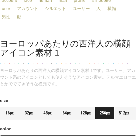
account
face
human
man
profile
silhouette
user
アカウント
シルエット
ユーザー
人
横顔
男性
顔
ヨーロッパあたりの西洋人の横顔
アイコン素材 1
ヨーロッパあたりの西洋人の横顔アイコン素材 1です。ユーザー、アカ
ウント系のアイコンとしても使えそうなアイコン素材。テルマエロマエ
とかででてきそうな横顔です。
size
16px
32px
48px
64px
128px
256px
512px
color