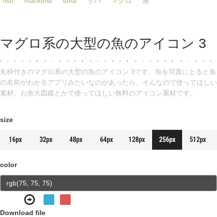
fish
mackerel
tuna
サバ
マグロ
魚
マグロ系の大型の魚のアイコン 3
丸枠付きのマグロ系の大型の魚のアイコン 3です。魚を写真にとると魚
の名前がわかるアプリみたいなのがあったら、そんなので使ってほしい
素材。お魚大図鑑とかで使ってほしい無料のアイコン素材です。
size
16px
32px
48px
64px
128px
256px
512px
color
Download file