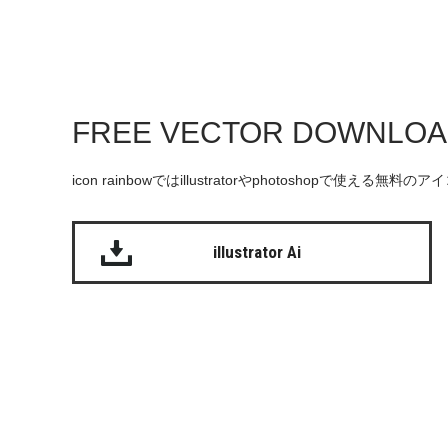
FREE VECTOR DOWNLO
icon rainbowではillustratorやphotoshopで使え
illustrator Ai