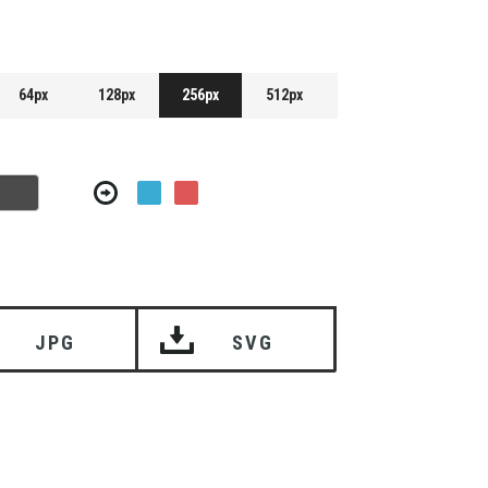
64px
128px
256px
512px
JPG
SVG