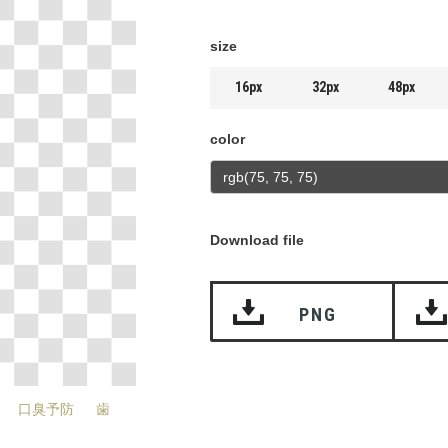
size
16px
32px
48px
color
Download file
PNG
口臭予防
歯