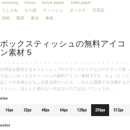
sneezing
tissue
tissue paper
toilet paper
くしゃみ
ちり紙
ティッシュ
ボックス
日用品
花粉
風邪
鼻水
鼻紙
ボックスティッシュの無料アイコ
ン素材 5
日用品を販売するネットショップやドラッグストアなどのチラシで使っ
てほしいボックスティッシュの無料アイコン素材 5です。ちょっとした
ほこりや水滴などをふき取る時だったり、いろんな場面で大活躍するテ
ィッシュ。ほとんど使わない日はないのではないでしょうか、、、
size
16px
32px
48px
64px
128px
256px
512px
color