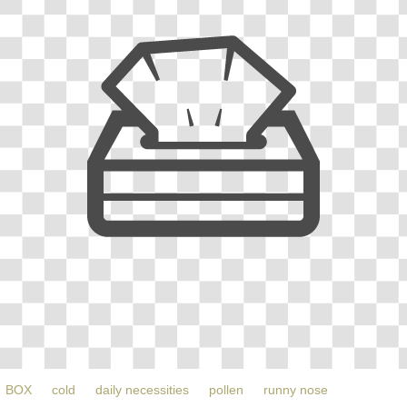
BOX
cold
daily necessities
pollen
runny nose