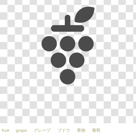
fruit
grape
グレープ
ブドウ
果物
葡萄