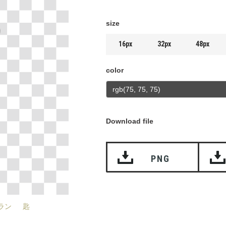
size
16px
32px
48px
color
Download file
PNG
ラン
匙