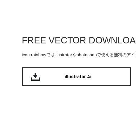
FREE VECTOR DOWNLO
icon rainbowではillustratorやphotoshopで使え
illustrator Ai