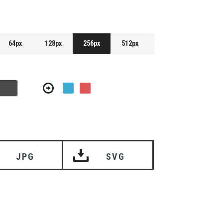
64px
128px
256px
512px
JPG
SVG