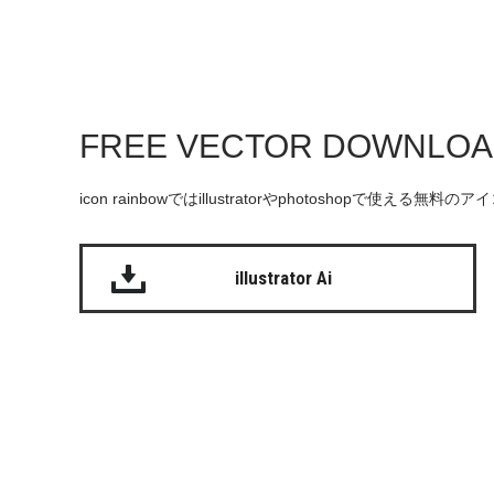
FREE VECTOR DOWNLO
icon rainbowではillustratorやphotoshopで使え
illustrator Ai