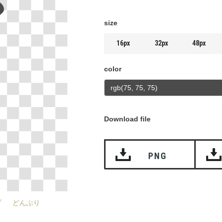
size
16px
32px
48px
color
Download file
PNG
プ
どんぶり