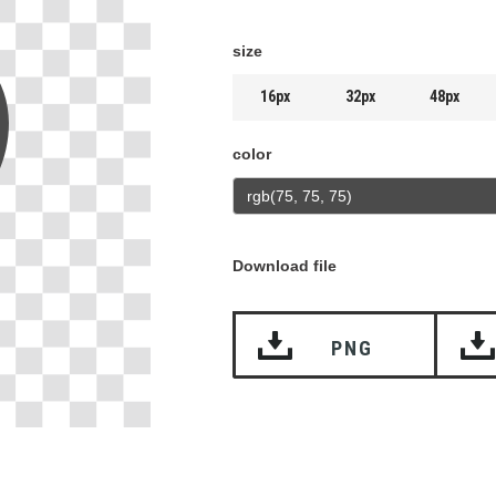
size
16px
32px
48px
color
Download file
PNG