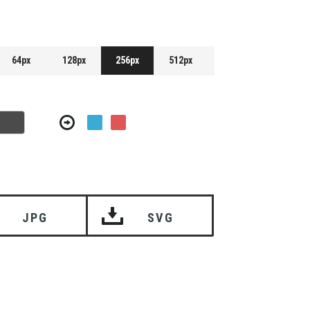
64px
128px
256px
512px
JPG
SVG