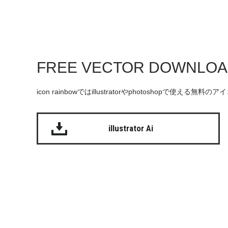
FREE VECTOR DOWNLO
icon rainbowではillustratorやphotoshopで使え
illustrator Ai