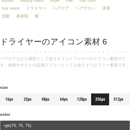
barber
beauty salon
dryer
hair
hair care
hair salon
ドライヤー
ヘアケア
ヘアサロン
床屋
洗髪
美容院
髪
ドライヤーのアイコン素材 6
ヘアケアなどの素材として使えそうなドライヤーのアイコン素材 6で
す。旅館やホテルの設備アイコンとしても使えそうなフリー素材です。
size
16px
32px
48px
64px
128px
256px
512px
color