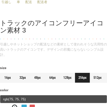
引越し
車
配送
配送者
トラックのアイコンフリーアイコ
ン素材 3
引越しやネットショップの配送などの素材として使われそうな汎用性の
高いトラックのアイコンです。デザインの邪魔にならないシンプル設
計。
size
16px
32px
48px
64px
128px
256px
512px
color