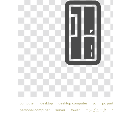
computer
desktop
desktop computer
pc
pc par
personal computer
server
tower
コンピュータ