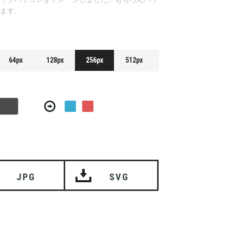
ます。
64px
128px
256px
512px
JPG
SVG