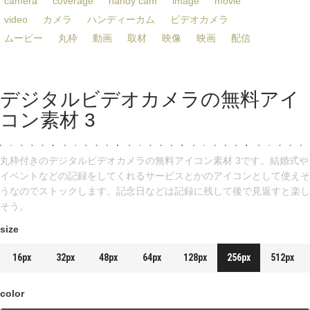
camera
coverage
handy cam
image
movie
video
カメラ
ハンディーカム
ビデオカメラ
ムービー
丸枠
動画
取材
映像
映画
配信
デジタルビデオカメラの無料アイ
コン素材 3
丸枠付きのデジタルビデオカメラの無料アイコン素材 3です。結婚式や
イベントなどの記録をしてくれるサービスとかのアイコンとして使えそ
うなのでストックします。記念日などは記録に残して後で見返すと楽し
そう。
size
16px
32px
48px
64px
128px
256px
512px
color