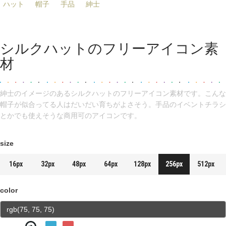
ハット
帽子
手品
紳士
シルクハットのフリーアイコン素
材
紳士のイメージのあるシルクハットのフリーアイコン素材です。こんな
帽子が似合ってる人はだいだい育ちがよさそう。手品のイベントチラシ
とかでも使えそうな商用可のアイコンです。
size
16px
32px
48px
64px
128px
256px
512px
color