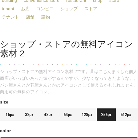
building
convenience store
restaurant
shop
store
tenant
お店
コンビニ
ショップ
ストア
テナント
店舗
建物
ショップ・ストアの無料アイコン
素材 2
ショップ・ストアの無料アイコン素材 2です。昔はこじんまりした個人
商店がいっぱいあった気がするんですが、少なくなってきたような。。
パン屋さんとか花屋さんとかのアイコンとして使えるかもしれません。
商用可の無料のアイコン。
size
16px
32px
48px
64px
128px
256px
512px
color