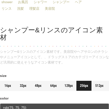
shower
お風呂
シャワー
シャンプー
ヘア
リンス
洗髪
理髪店
美容院
シャンプー&リンスのアイコン素
材
シャンプー&リンスのアイコン素材です。美容院やヘアサロンのチラシ
やメニューアイコンとして、、ドラッグストアのカテゴリーアイコンな
ど汎用的に使えそうなアイコン素材です。
size
16px
32px
48px
64px
128px
256px
512px
color