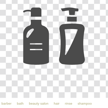
barber
bath
beauty salon
hair
rinse
shampoo