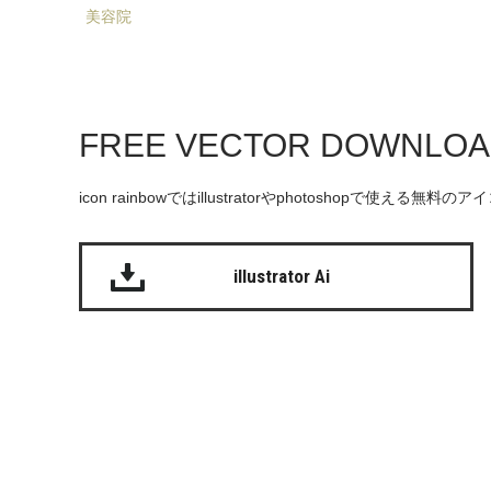
美容院
FREE VECTOR DOWNLO
icon rainbowではillustratorやphotoshopで使え
illustrator Ai