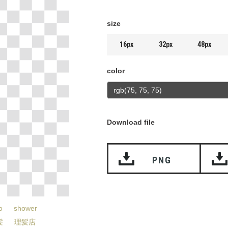
size
16px
32px
48px
color
Download file
PNG
o
shower
髪
理髪店