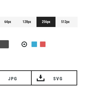
64px
128px
256px
512px
JPG
SVG