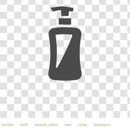
barber
bath
beauty salon
hair
rinse
shampoo