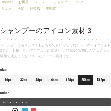
shower
お風呂
シャワー
シャンプー
ヘア
リンス
洗髪
理髪店
美容院
シャンプーのアイコン素材 3
シャンプーでもリンスでもどちらでもいけそうなボトルのアイコン素材
3です。お風呂やヘアケアなどの素材として雑誌やWEBなどさまざまな
場面で使えそうなフリーのアイコン素材です。
size
16px
32px
48px
64px
128px
256px
512px
color