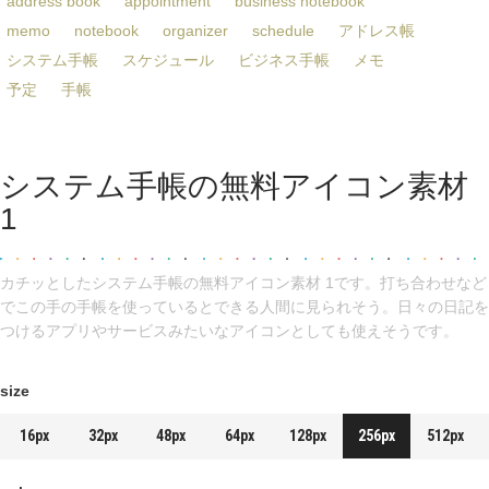
address book
appointment
business notebook
memo
notebook
organizer
schedule
アドレス帳
システム手帳
スケジュール
ビジネス手帳
メモ
予定
手帳
システム手帳の無料アイコン素材
1
カチッとしたシステム手帳の無料アイコン素材 1です。打ち合わせなど
でこの手の手帳を使っているとできる人間に見られそう。日々の日記を
つけるアプリやサービスみたいなアイコンとしても使えそうです。
size
16px
32px
48px
64px
128px
256px
512px