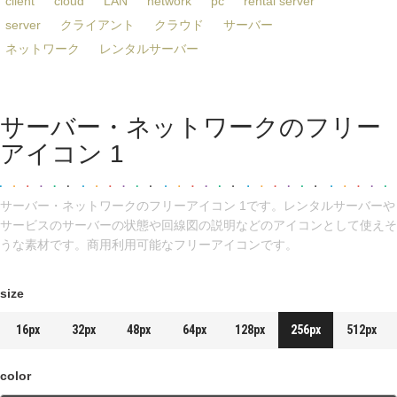
client
cloud
LAN
network
pc
rental server
server
クライアント
クラウド
サーバー
ネットワーク
レンタルサーバー
サーバー・ネットワークのフリー
アイコン 1
サーバー・ネットワークのフリーアイコン 1です。レンタルサーバーや
サービスのサーバーの状態や回線図の説明などのアイコンとして使えそ
うな素材です。商用利用可能なフリーアイコンです。
size
16px
32px
48px
64px
128px
256px
512px
color