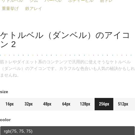
ケトルベル
ジム
バーベル
ボディービル
筋トレ
重量挙げ
鉄アレイ
ケトルベル（ダンベル）のアイコ
ン 2
筋トレやダイエット系のコンテンツで汎用的に使えそうなケトルベル
（ダンベル）のアイコンです。カラフルな色合いも人気の秘訣かもしれ
ませんね。
size
16px
32px
48px
64px
128px
256px
512px
color