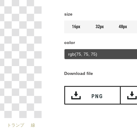
size
16px
32px
48px
color
Download file
PNG
ト
トランプ
線