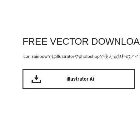
FREE VECTOR DOWNLO
icon rainbowではillustratorやphotoshopで使え
illustrator Ai