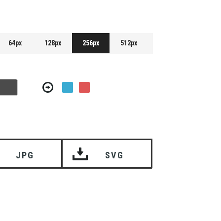
64px
128px
256px
512px
JPG
SVG