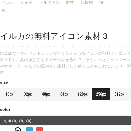
イルカ
シャチ
ドルフィン
動物
水族館
海
魚
イルカの無料アイコン素材 3
水族館などのイベントチラシなどで使えそうなイルカの無料アイコン素
材 3です。夏の海などをイメージさせるので、そういったキャンペーン
やサマーセールなどの賑やかし素材として使えるかもしれないフリー素
材。
size
16px
32px
48px
64px
128px
256px
512px
color