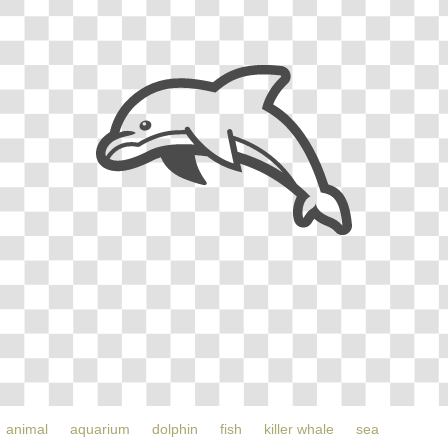
animal
aquarium
dolphin
fish
killer whale
sea