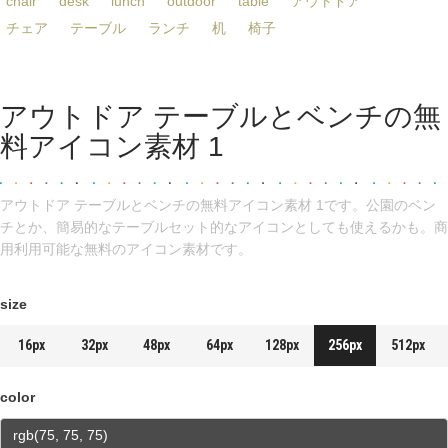
chair
desk
lunch
outdoor
table
アウトドア
チェア
テーブル
ランチ
机
椅子
アウトドア テーブルとベンチの無
料アイコン素材 1
アウトドア テーブルとベンチの無料アイコン素材 1です。公園のベン
チとか、簡易的なテーブルセット的なアイコンとしても使えるかも。商
用利用可能な無料のアイコン素材です。
size
16px
32px
48px
64px
128px
256px
512px
color