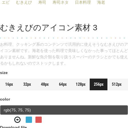
エビ
むきえび
寿司
寿司ネタ
日本料理
海老
むきえびのアイコン素材 3
お料理、クッキング系のコンテンツで汎用的に使えそうなむきえびのア
イコン素材です。海老を使った料理で美味しくなかった事ってほとんど
ありませんね。新鮮な魚介類を取り扱うスーパーのチラシとかでも使え
るかもしれないのでストックします。
size
16px
32px
48px
64px
128px
256px
512px
color
Download file