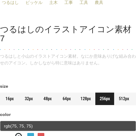
つるはし
ピッケル
土木
工事
工具
農具
つるはしのイラストアイコン素材
7
つるはしと小山のイラストアイコン素材。なにか意味ありげな組み合わ
せのアイコン。しかしながら特に意味はありません。
size
16px
32px
48px
64px
128px
256px
512px
color