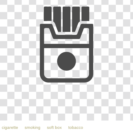
cigarette
smoking
soft box
tobacco