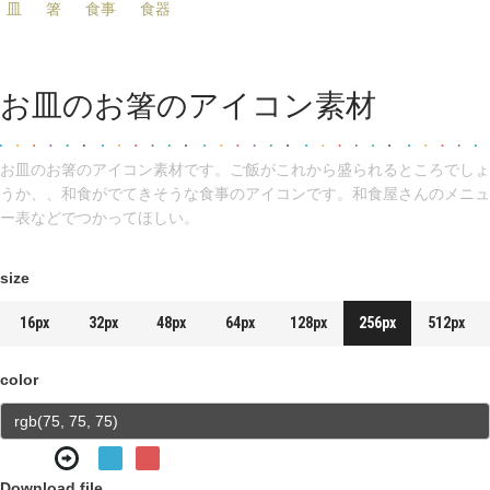
皿
箸
食事
食器
お皿のお箸のアイコン素材
お皿のお箸のアイコン素材です。ご飯がこれから盛られるところでしょ
うか、、和食がでてきそうな食事のアイコンです。和食屋さんのメニュ
ー表などでつかってほしい。
size
16px
32px
48px
64px
128px
256px
512px
color
Download file